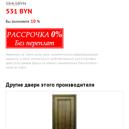
584,1BYN
531
BYN
10
Вы экономите
%
Указанные на Сайте цены носят исключительно информационный
характер и могут отличаться от действительных цен в торговых
залах сети салонов Двери на момент ознакомления Посетителем с
ними на Сайте.
Другие двери этого производителя