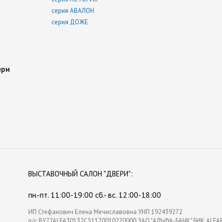
серия АВАЛОН
серия ДОЖЕ
ери
ВЫСТАВОЧНЫЙ
САЛОН "ДВЕРИ"
:
пн.-пт. 11:00-19:00 сб.- вс. 12:00-18:00
ИП Стефанович Елена Мечиславовна УНП 192439272
р/с BY77ALFA30132C51170010270000 ЗАО "АЛЬФА-БАНК" БИК ALFA