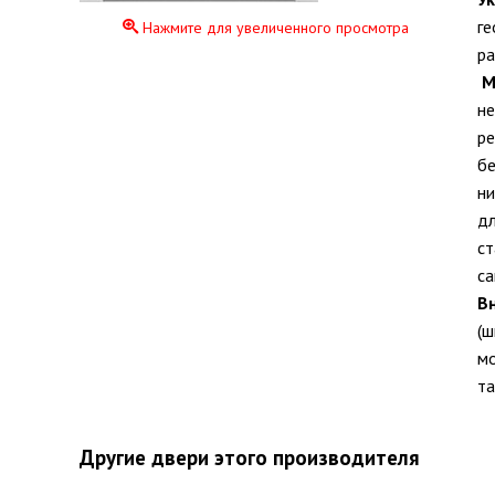
ге
Нажмите для увеличенного просмотра
ра
М
не
ре
бе
ни
дл
ст
са
В
(ш
мо
та
Другие двери этого производителя