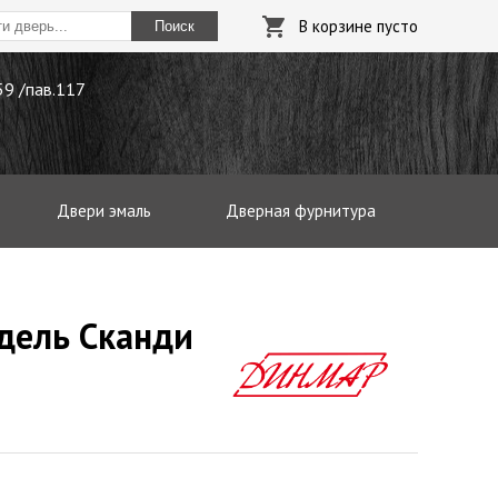
В корзине пусто
Поиск
.59 /пав.117
Двери эмаль
Дверная фурнитура
дель Сканди