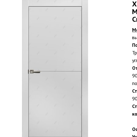
X
М
С
М
вы
П
Тр
уг
О
90
по
С
90
С
ко
О
У