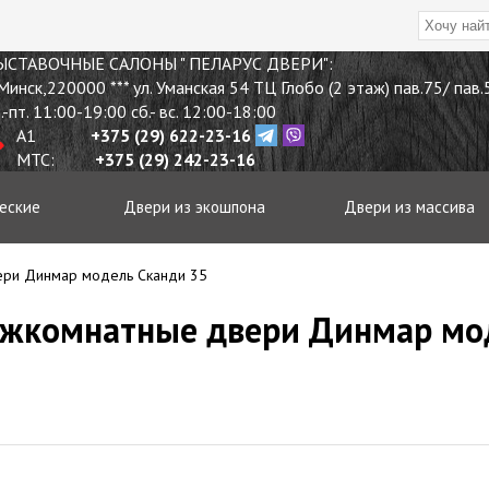
ЫСТАВОЧНЫЕ
САЛОНЫ " ПЕЛАРУС ДВЕРИ"
:
 Минск
,
220000
*** ул. Уманская 54 ТЦ Глобо (2 этаж) пав.75/ пав
.-пт. 11:00-19:00 сб.- вс. 12:00-18:00
A1
+375 (29) 622-23-16
МТС:
+375 (29) 242-23-16
еские
Двери из экошпона
Двери из массива
ри Динмар модель Сканди 35
ежкомнатные двери Динмар мо