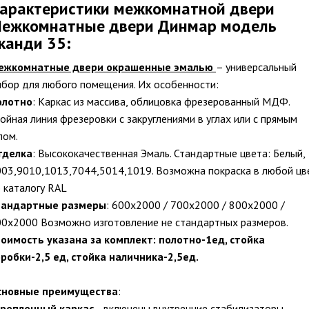
арактеристики межкомнатной двери
ежкомнатные двери Динмар модель
канди 35:
ежкомнатные двери окрашенные эмалью
– универсальный
бор для любого помещения. Их особенности:
олотно
: Каркас из массива, облицовка фрезерованный МДФ.
ойная линия фрезеровки с закруглениями в углах или с прямым
лом.
тделка
: Высококачественная Эмаль. Стандартные цвета: Белый,
03,9010,1013,7044,5014,1019. Возможна покраска в любой цв
 каталогу RAL
тандартные размеры
: 600х2000 / 700х2000 / 800х2000 /
0х2000 Возможно изготовление не стандартных размеров.
тоимость указана за комплект:
полотно-1ед, стойка
робки-2,5 ед, стойка наличника-2,5ед.
сновные преимущества
:
крепленный каркас
– включены внутренние стабилизаторы