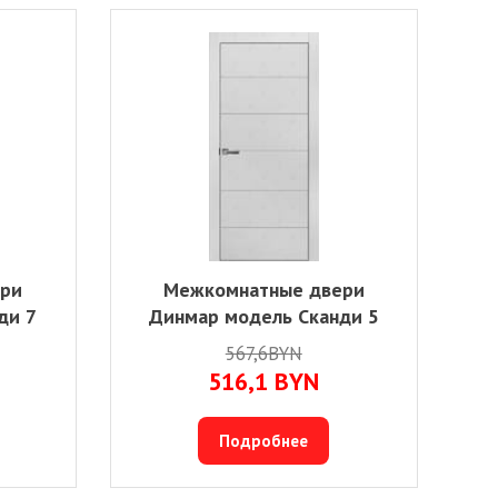
ери
Межкомнатные двери
ди 7
Динмар модель Сканди 5
567,6BYN
516,1
BYN
Подробнее