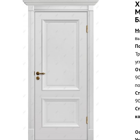
X
М
Б
М
вы
П
Тр
уг
О
90
по
С
90
С
ко
О
У