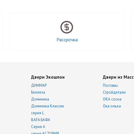
Рассрочка
Двери Экошпон
Двери из Масс
ДИНМАР
Поставы
Беллеза
Стройдетали
Доминика
ОКА сосна
Доминика Классик
Ока ольха
серия L
BAFA БАФА
Серия А
серия АСТОРИЯ