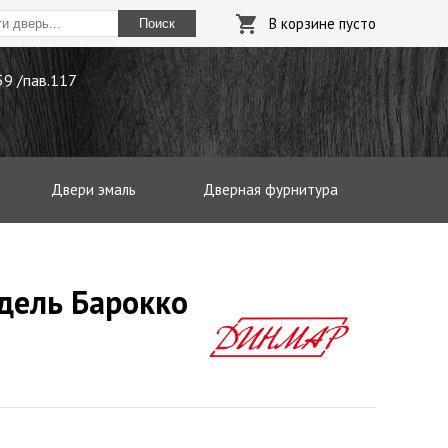
В корзине пусто
Поиск
.59 /пав.117
Двери эмаль
Дверная фурнитура
дель Барокко