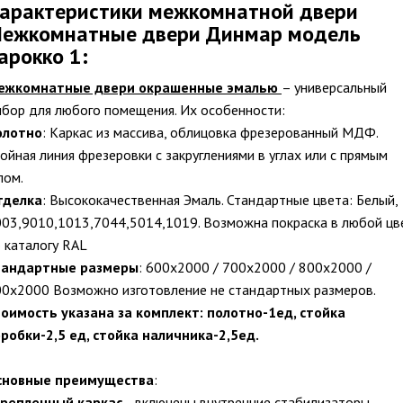
арактеристики межкомнатной двери
ежкомнатные двери Динмар модель
арокко 1:
ежкомнатные двери окрашенные эмалью
– универсальный
бор для любого помещения. Их особенности:
олотно
: Каркас из массива, облицовка фрезерованный МДФ.
ойная линия фрезеровки с закруглениями в углах или с прямым
лом.
тделка
: Высококачественная Эмаль. Стандартные цвета: Белый,
03,9010,1013,7044,5014,1019. Возможна покраска в любой цв
 каталогу RAL
тандартные размеры
: 600х2000 / 700х2000 / 800х2000 /
0х2000 Возможно изготовление не стандартных размеров.
тоимость указана за комплект:
полотно-1ед, стойка
робки-2,5 ед, стойка наличника-2,5ед.
сновные преимущества
:
крепленный каркас
– включены внутренние стабилизаторы