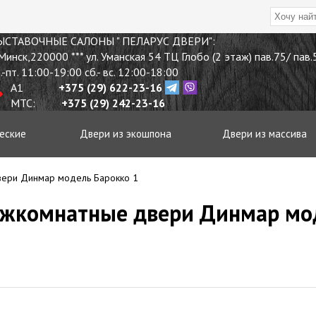
ЫСТАВОЧНЫЕ
САЛОНЫ " ПЕЛАРУС ДВЕРИ"
:
 Минск
,
220000
*** ул. Уманская 54 ТЦ Глобо (2 этаж) пав.75/ пав
.-пт. 11:00-19:00 сб.- вс. 12:00-18:00
A1
+375 (29) 622-23-16
МТС:
+375 (29) 242-23-16
еские
Двери из экошпона
Двери из массива
ери Динмар модель Барокко 1
ежкомнатные двери Динмар мо