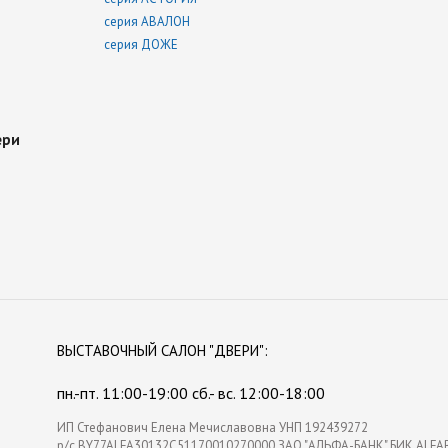
серия АВАЛОН
серия ДОЖЕ
ери
ВЫСТАВОЧНЫЙ
САЛОН "ДВЕРИ"
:
пн.-пт. 11:00-19:00 сб.- вс. 12:00-18:00
ИП Стефанович Елена Мечиславовна УНП 192439272
р/с BY77ALFA30132C51170010270000 ЗАО "АЛЬФА-БАНК" БИК ALFA