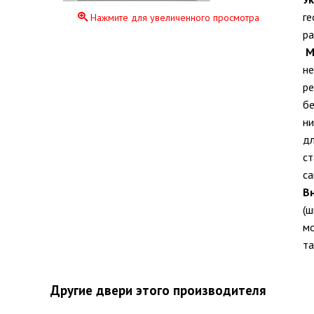
ге
Нажмите для увеличенного просмотра
ра
М
не
ре
бе
ни
дл
ст
са
В
(ш
мо
та
Другие двери этого производителя