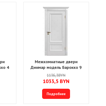
ери
Межкомнатные двери
кко 4
Динмар модель Барокко 9
1136,3BYN
1033,5
BYN
Подробнее