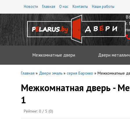
Новости
Главная
О нас
Контакты
Наши работы
В
г.
пн
Межкомнатные двери
Двери металлич
Главная
»
Двери эмаль
»
серия Барокко
»
Межкомнатные дв
Межкомнатная дверь - М
1
Рейтинг:
0
/ 5 (
0
)