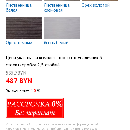
Лиственница
Лиственница
Орех золотой
белая
кремовая
Орех тёмный
Ясень белый
Цена указана за комплект (полотно+наличник 5
стоек+коробка 2,5 стойки)
535,7BYN
487
BYN
10
Вы экономите
%
Указанные на Сайте цены носят исключительно информационный
характер и могут отличаться от действительных цен в торговых