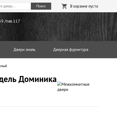
В корзине пусто
Поиск
.59 /пав.117
Двери эмаль
Дверная фурнитура
елый
одель Доминика