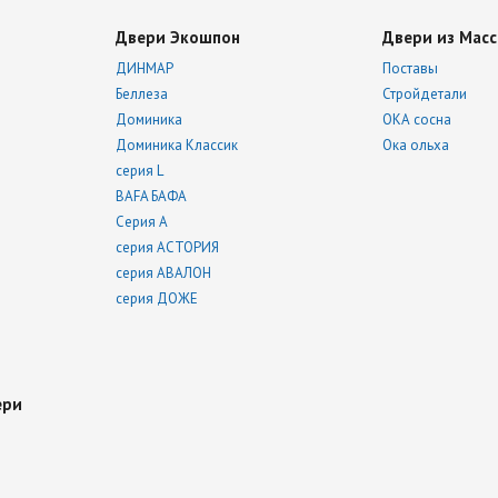
Двери Экошпон
Двери из Масс
ДИНМАР
Поставы
Беллеза
Стройдетали
Доминика
ОКА сосна
Доминика Классик
Ока ольха
серия L
BAFA БАФА
Серия А
серия АСТОРИЯ
серия АВАЛОН
серия ДОЖЕ
ери