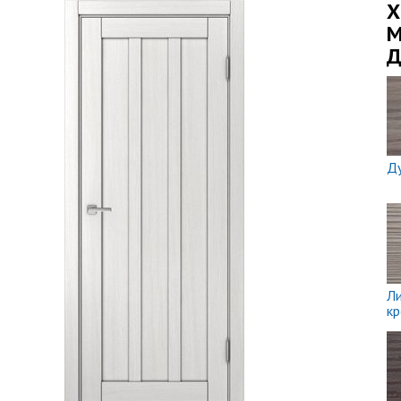
X
М
Д
Д
Л
к