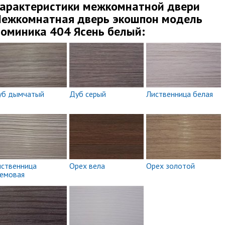
арактеристики межкомнатной двери
ежкомнатная дверь экошпон модель
оминика 404 Ясень белый:
уб дымчатый
Дуб серый
Лиственница белая
иственница
Орех вела
Орех золотой
ремовая