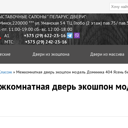
ЫСТАВОЧНЫЕ
САЛОНЫ " ПЕЛАРУС ДВЕРИ"
:
 Минск
,
220000
*** ул. Уманская 54 ТЦ Глобо (2 этаж) пав.75/ пав
.-пт. 11:00-19:00 сб.- вс. 12:00-18:00
A1
+375 (29) 622-23-16
МТС:
+375 (29) 242-23-16
еские
Двери из экошпона
Двери из массива
лассик
»
Межкомнатная дверь экошпон модель Доминика 404 Ясень б
ежкомнатная дверь экошпон м