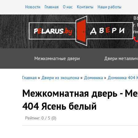
Новости
Главная
О нас
Контакты
Наши работы
В
г.
пн
Межкомнатные двери
Двери металлич
Главная
»
Двери из экошпона
»
Доминика
»
Доминика 404 К
Межкомнатная дверь - М
404 Ясень белый
Рейтинг:
0
/ 5 (
0
)