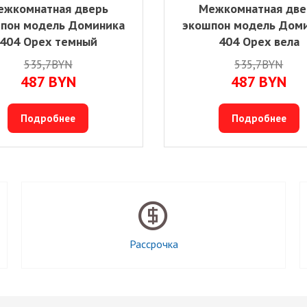
ежкомнатная дверь
Межкомнатная две
пон модель Доминика
экошпон модель Дом
404 Орех темный
404 Орех вела
535,7BYN
535,7BYN
487
BYN
487
BYN
Подробнее
Подробнее
Рассрочка