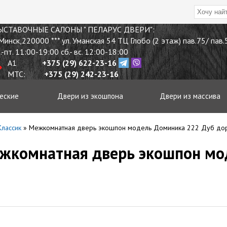
ЫСТАВОЧНЫЕ
САЛОНЫ " ПЕЛАРУС ДВЕРИ"
:
 Минск
,
220000
*** ул. Уманская 54 ТЦ Глобо (2 этаж) пав.75/ пав
.-пт. 11:00-19:00 сб.- вс. 12:00-18:00
A1
+375 (29) 622-23-16
МТС:
+375 (29) 242-23-16
еские
Двери из экошпона
Двери из массива
лассик
»
Межкомнатная дверь экошпон модель Доминика 222 Дуб до
ежкомнатная дверь экошпон м