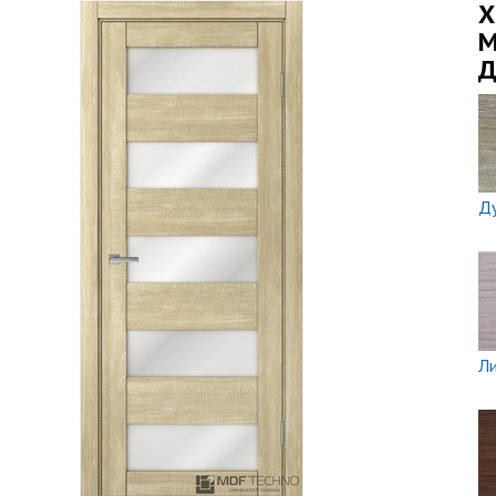
X
М
Д
Д
Ли