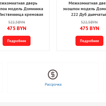
ежкомнатная дверь
Межкомнатная две
пон модель Доминика
экошпон модель Дом
Лиственница кремовая
222 Дуб дымчаты
522,5BYN
522,5BYN
475
BYN
475
BYN
Подробнее
Подробнее
Рассрочка