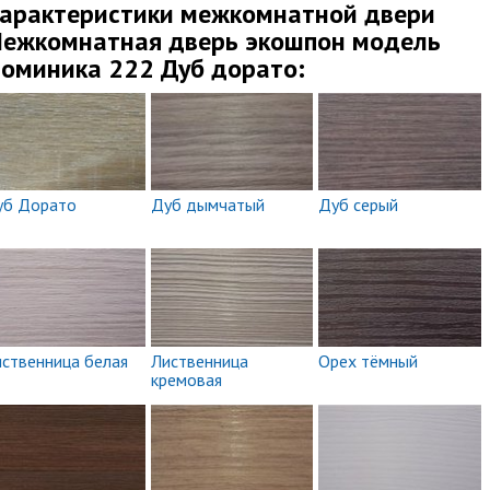
арактеристики межкомнатной двери
ежкомнатная дверь экошпон модель
оминика 222 Дуб дорато:
уб Дорато
Дуб дымчатый
Дуб серый
ственница белая
Лиственница
Орех тёмный
кремовая