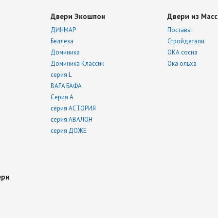
Двери Экошпон
Двери из Масс
ДИНМАР
Поставы
Беллеза
Стройдетали
Доминика
ОКА сосна
Доминика Классик
Ока ольха
серия L
BAFA БАФА
Серия А
серия АСТОРИЯ
серия АВАЛОН
серия ДОЖЕ
ери