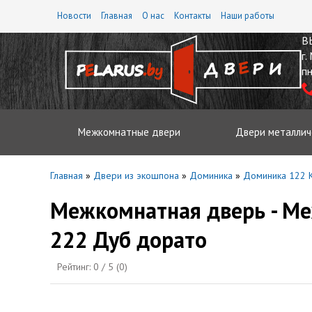
Новости
Главная
О нас
Контакты
Наши работы
В
г.
пн
Межкомнатные двери
Двери металлич
Главная
»
Двери из экошпона
»
Доминика
»
Доминика 122 К
Межкомнатная дверь - М
222 Дуб дорато
Рейтинг:
0
/ 5 (
0
)