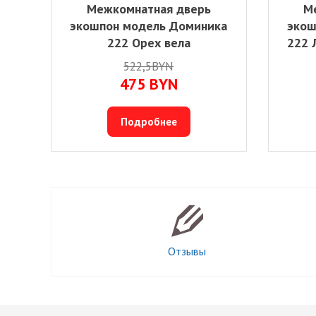
Межкомнатная дверь
М
экошпон модель Доминика
экош
222 Орех вела
222 
522,5BYN
475
BYN
Подробнее
Отзывы