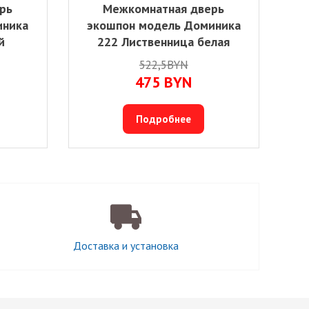
рь
Межкомнатная дверь
иника
экошпон модель Доминика
й
222 Лиственница белая
522,5BYN
475
BYN
Подробнее
Доставка и установка