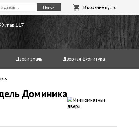
В корзине пусто
Поиск
.59 /пав.117
Двери эмаль
Дверная фурнитура
рато
одель Доминика