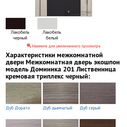
Лакобель
Лакобель
черный
белый
Нажмите для увеличенного просмотра
Xарактеристики межкомнатной
двери Межкомнатная дверь экошпон
модель Доминика 201 Лиственница
кремовая триплекс черный:
Дуб Дорато
Дуб дымчатый
Дуб серый