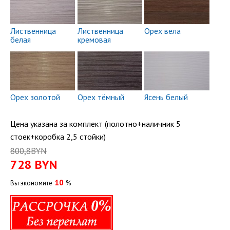
Лиственница
Лиственница
Орех вела
белая
кремовая
Орех золотой
Орех тёмный
Ясень белый
Цена указана за комплект (полотно+наличник 5
стоек+коробка 2,5 стойки)
800,8BYN
728
BYN
10
Вы экономите
%