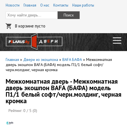
Новости
Главная
О нас
Контакты
Наши работы
Поиск
В корзине пусто
Главная
»
Двери из экошпона
»
BAFA БАФА
»
Межкомнатная
дверь экошпон BAFA (БАФА) модель П1/1 белый софт/
черн.молдинг, черная кромка
Межкомнатная дверь - Межкомнатная
дверь экошпон BAFA (БАФА) модель
П1/1 белый софт/черн.молдинг, черная
кромка
Рейтинг:
0
/ 5 (
0
)