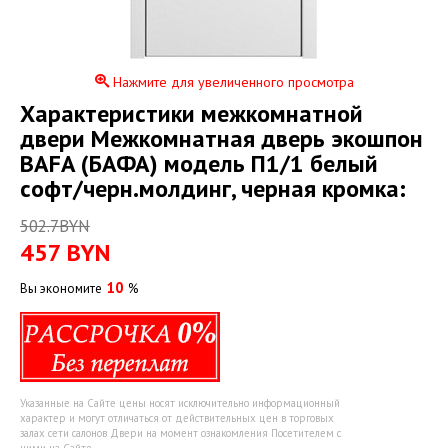
Нажмите для увеличенного просмотра
Xарактеристики межкомнатной
двери Межкомнатная дверь экошпон
BAFA (БАФА) модель П1/1 белый
софт/черн.молдинг, черная кромка:
502.7BYN
457
BYN
10
Вы экономите
%
Указанные на Сайте цены носят исключительно информационный
характер и могут отличаться от действительных цен в торговых
залах сети салонов Двери на момент ознакомления Посетителем с
ними на Сайте.